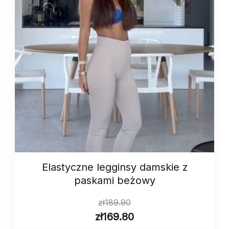
Elastyczne legginsy damskie z
paskami beżowy
zł
189.90
zł
169.80