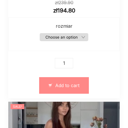
zł
239.90
zł
194.80
rozmiar
Elastyczne
legginsy
damskie
sportowe
Add to cart
quantity
SALE!