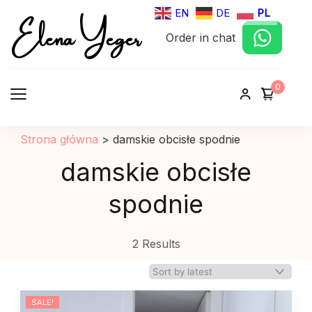
Elena Yeger
EN
DE
PL
Order in chat
Sklep internetowy odziez damska
0
Strona główna
>
damskie obcisłe spodnie
damskie obcisłe
spodnie
2 Results
SALE!