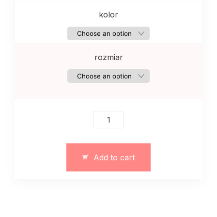
kolor
rozmiar
Elastyczne
legginsy
damskie
z
Add to cart
paskami
beżowy
quantity