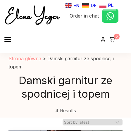
Elena Yeger
EN
DE
PL
Order in chat
Sklep internetowy odziez damska
0
Strona główna
>
Damski garnitur ze spodnicej i
topem
Damski garnitur ze
spodnicej i topem
4 Results