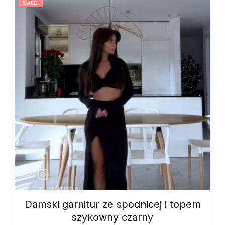
SALE!
biały
quantity
Damski garnitur ze spodnicej i topem
szykowny czarny