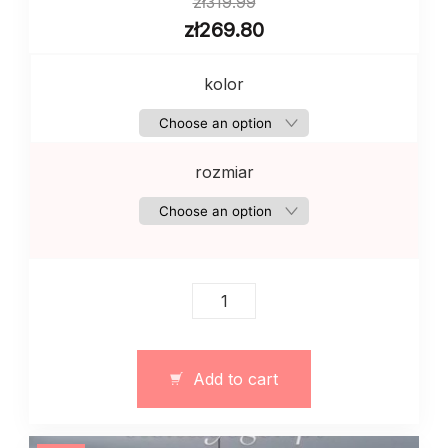
zł
319.99
zł
269.80
kolor
rozmiar
Damski
garnitur
ze
spodnicej
Add to cart
i
topem
szykowny