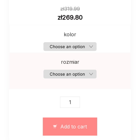
zł
319.99
zł
269.80
kolor
rozmiar
Damski
garnitur
ze
spodnicej
Add to cart
i
topem