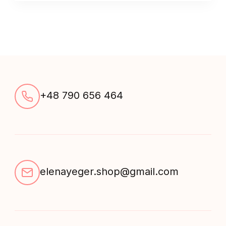
szykowny
czarny
quantity
+48 790 656 464
elenayeger.shop@gmail.com