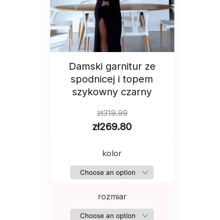
Damski garnitur ze
spodnicej i topem
szykowny czarny
zł
319.99
zł
269.80
kolor
rozmiar