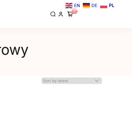
EN
DE
PL
0
rowy