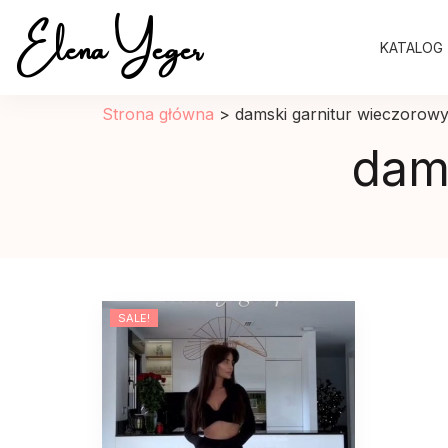
Elena Yeger
KATALOG
Sklep internetowy odziez damska
Strona główna
>
damski garnitur wieczorow
dam
SALE!