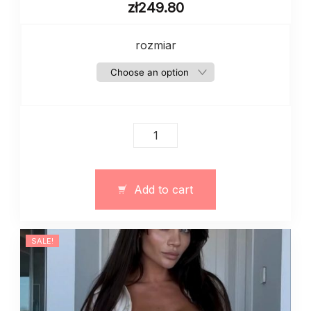
zł
249.80
rozmiar
Damski
bawełniany
garnitur
z
Add to cart
topem
quantity
SALE!