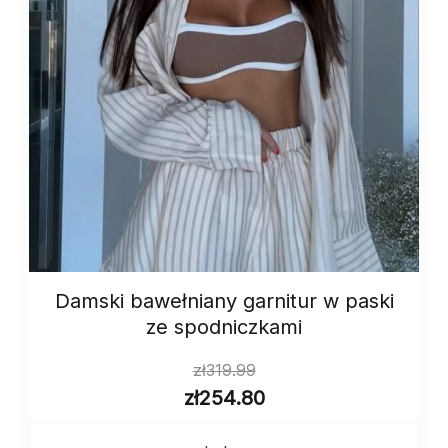
Damski bawełniany garnitur w paski
ze spodniczkami
zł
319.99
zł
254.80