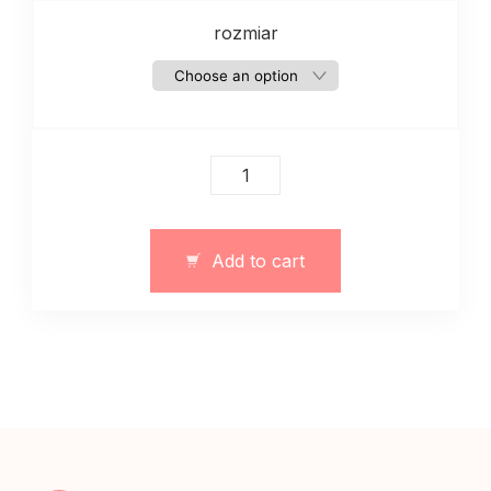
rozmiar
Damski
bawełniany
garnitur
w
Add to cart
paski
ze
spodniem
quantity