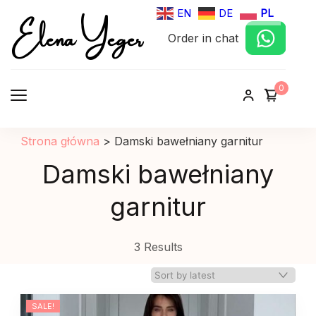
Elena Yeger
EN
DE
PL
Order in chat
Sklep internetowy odziez damska
0
Strona główna
>
Damski bawełniany garnitur
Damski bawełniany
garnitur
3 Results
SALE!