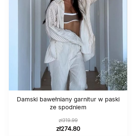
Damski bawełniany garnitur w paski
ze spodniem
zł
319.99
zł
274.80