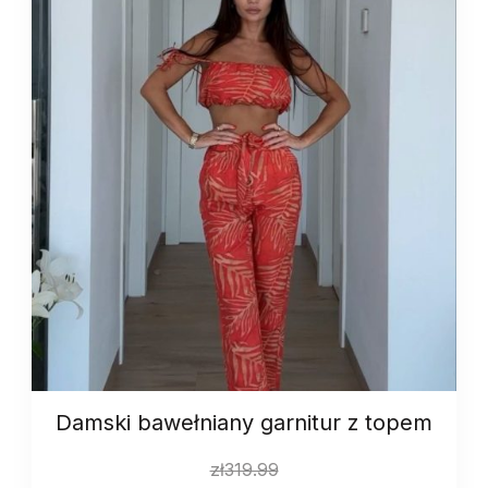
Damski bawełniany garnitur z topem
zł
319.99