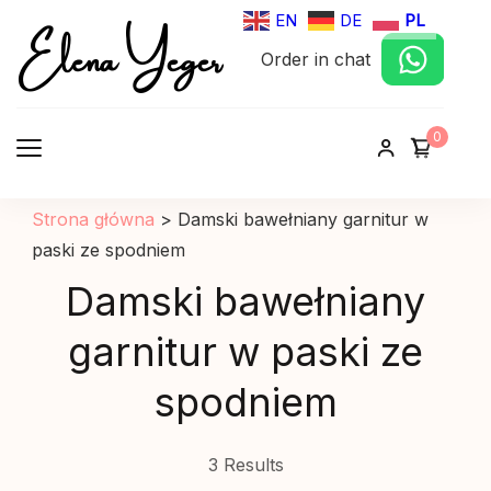
Elena Yeger
EN
DE
PL
Order in chat
Sklep internetowy odziez damska
0
Strona główna
>
Damski bawełniany garnitur w
paski ze spodniem
Damski bawełniany
garnitur w paski ze
spodniem
3 Results