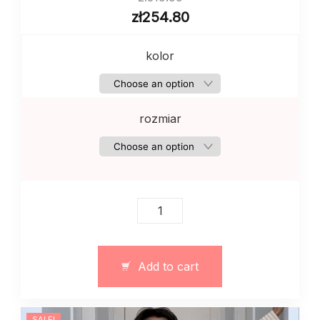
zł
254.80
kolor
rozmiar
Damski
bawełniany
garnitur
w
Add to cart
paski
ze
spodniczkami
SALE!