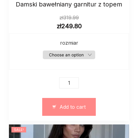
Damski bawełniany garnitur z topem
zł
319.99
zł
249.80
rozmiar
Damski
bawełniany
garnitur
z
Add to cart
topem
quantity
SALE!