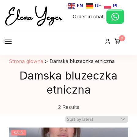
Elena Yeger
EN
DE
PL
Order in chat
Sklep internetowy odziez damska
0
Strona główna
>
Damska bluzeczka etniczna
Damska bluzeczka
etniczna
2 Results
SALE!