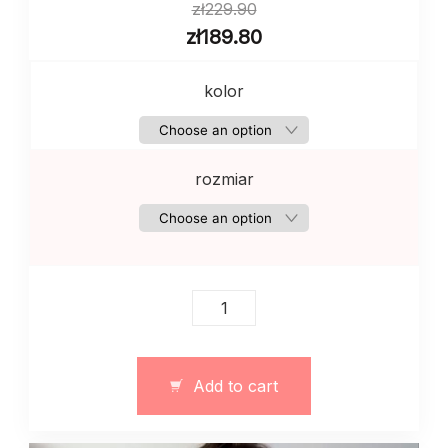
zł
229.90
zł
189.80
kolor
rozmiar
Damska
bluzeczka
z
haftem
Add to cart
Wyszyvanka
narodowa
quantity