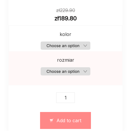
zł
229.90
zł
189.80
kolor
rozmiar
Damska
bluzeczka
z
haftem
Add to cart
niebieskim
quantity