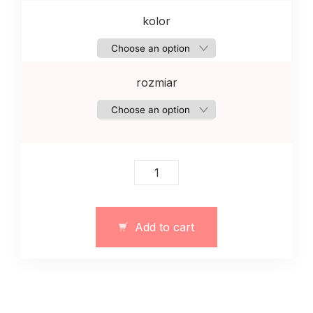
kolor
rozmiar
Damski
garnitur
ze
spodnicej
Add to cart
i
topem
szykowny
czerwony
quantity