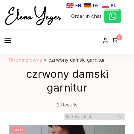
Elena Yeger
EN
DE
PL
Order in chat
Sklep internetowy odziez damska
0
Strona główna
>
czrwony damski garnitur
czrwony damski
garnitur
2 Results
SALE!