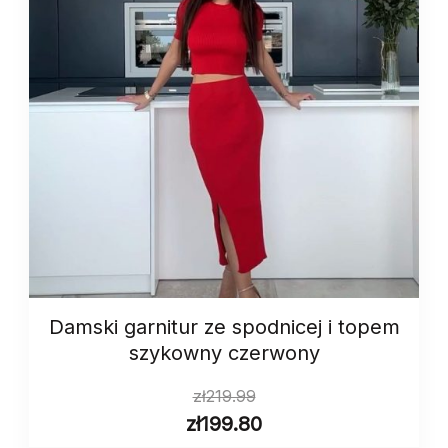
Damski garnitur ze spodnicej i topem
szykowny czerwony
zł
219.99
zł
199.80