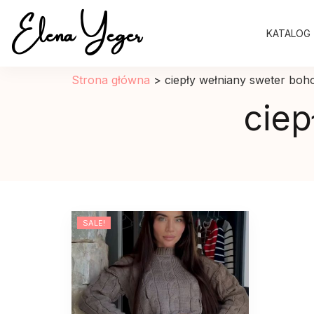
Elena Yeger
KATALOG
Sklep internetowy odziez damska
Strona główna
>
ciepły wełniany sweter boh
ciep
SALE!