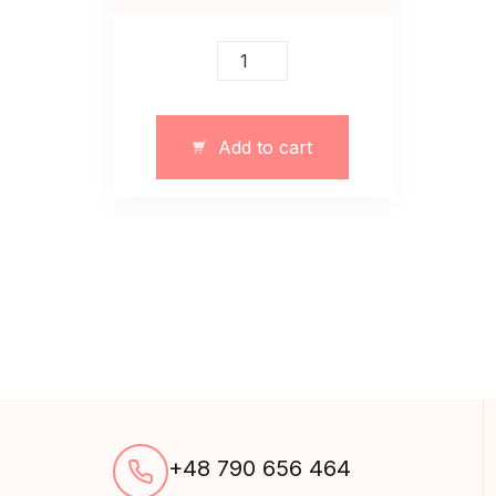
Sweterek
damski
krótki
crop
Add to cart
quantity
+48 790 656 464