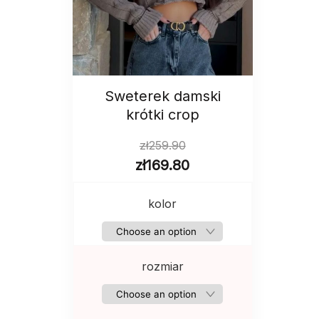
Sweterek damski
krótki crop
zł
259.90
zł
169.80
kolor
rozmiar