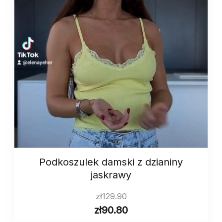
Podkoszulek damski z dzianiny
jaskrawy
zł
129.90
zł
90.80