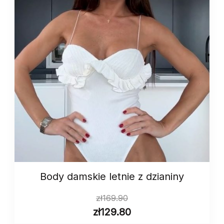
Body damskie letnie z dzianiny
zł
169.90
zł
129.80