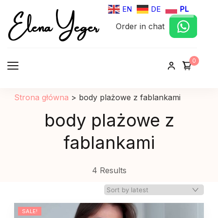
Elena Yeger
EN
DE
PL
Order in chat
Sklep internetowy odziez damska
0
Strona główna
>
body plażowe z fablankami
body plażowe z
fablankami
4 Results
SALE!