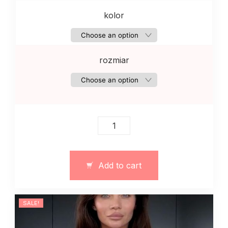
kolor
rozmiar
Podkoszulek
damski
z
dzianiny
Add to cart
jaskrawy
quantity
SALE!