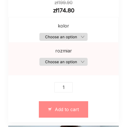
zł
199.90
zł
174.80
kolor
rozmiar
Body
damskie
z
dzianiny
Add to cart
jesień
zima
wiosna