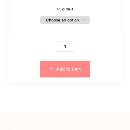
rozmiar
Body
damskie
letnie
z
Add to cart
dzianiny
quantity