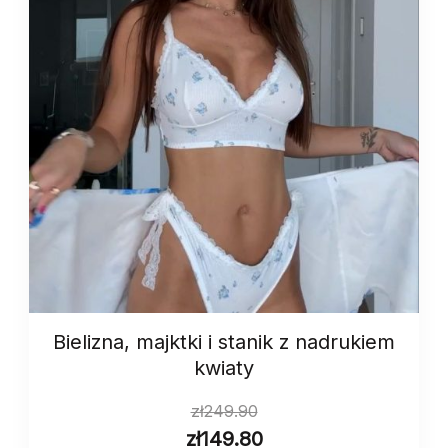
Bielizna, majktki i stanik z nadrukiem
kwiaty
zł
249.90
zł
149.80