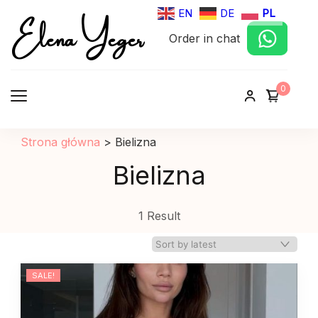
Elena Yeger
EN
DE
PL
Order in chat
Sklep internetowy odziez damska
0
Strona główna
>
Bielizna
Bielizna
1 Result
SALE!