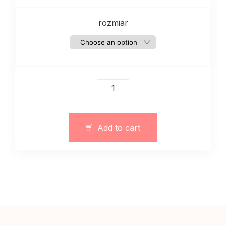
rozmiar
Bielizna,
majktki
i
stanik
Add to cart
z
nadrukiem
kwiaty
quantity