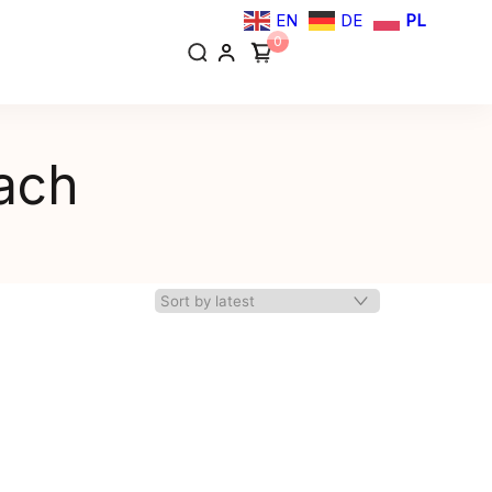
EN
DE
PL
0
each