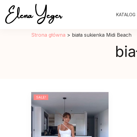
Elena Yeger
KATALOG
Sklep internetowy odziez damska
Strona główna
>
biała sukienka Midi Beach
bia
SALE!