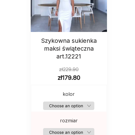
Szykowna sukienka
maksi świąteczna
art.12221
zł
229.90
zł
179.80
kolor
rozmiar