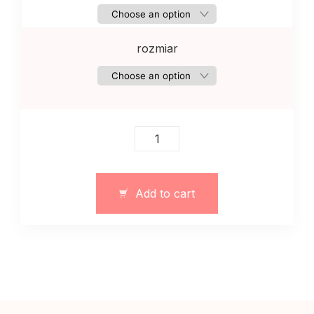
rozmiar
Longsleeve
damski
w
paski
Add to cart
bawełniany
–
art.
12909
quantity