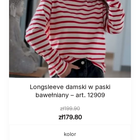
Longsleeve damski w paski
bawełniany – art. 12909
zł
199.90
zł
179.80
kolor