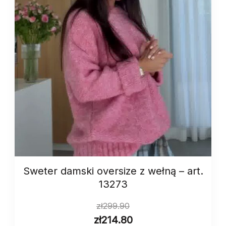
Sweter damski oversize z wełną – art.
13273
zł
299.90
zł
214.80