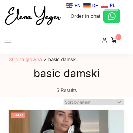
Elena Yeger
EN
DE
PL
Order in chat
Sklep internetowy odziez damska
0
Strona główna
>
basic damski
basic damski
5 Results
SALE!