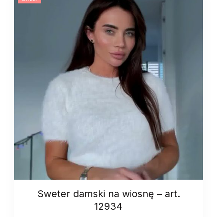
art.
13368
quantity
Sweter damski na wiosnę – art.
12934