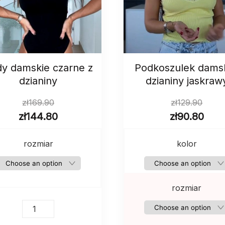
y damskie czarne z
Podkoszulek damsk
dzianiny
dzianiny jaskraw
zł
169.90
zł
129.90
zł
144.80
zł
90.80
rozmiar
kolor
rozmiar
Body
damskie