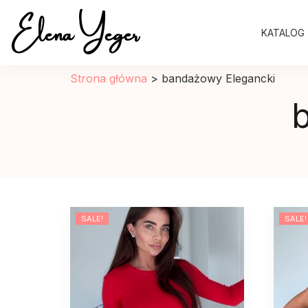
Elena Yeger
KATALOG
Sklep internetowy odziez damska
Strona główna
>
bandażowy Elegancki
SALE!
SALE!