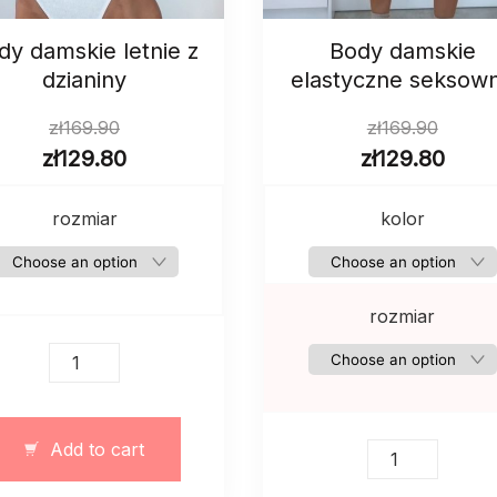
dy damskie letnie z
Body damskie
dzianiny
elastyczne seksow
zł
169.90
zł
169.90
zł
129.80
zł
129.80
rozmiar
kolor
rozmiar
Body
damskie
letnie
z
Add to cart
Body
dzianiny
damskie
quantity