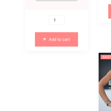
Body
damskie
z
dzianiny
Add to cart
jesień
zima
wiosna
SALE!
quantity