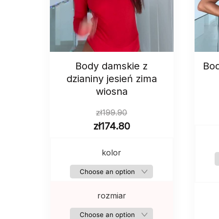
Body damskie z
Bod
dzianiny jesień zima
wiosna
zł
199.90
zł
174.80
kolor
rozmiar