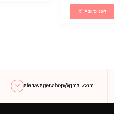
elastyczne
seksowne
Add to cart
quantity
elenayeger.shop@gmail.com